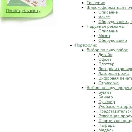
Тиснение
Широкоформатная печ
Посмотреть карту
Описание
макет
Оборудование д
Наружная реклама
Описание
Макет
Оборудование
Портфолио
Выбор по виду работ
Дизайн
Офсет
Плоттер
Лазерная гравир
Лазерная резка
Цифровая печат
Отрисовка
Выбор по виду продук
Буклет
Баннер
Сувенир
Учебные матери
Представительск
Рекламная прод
Спортивная прод
Награда
Медаль