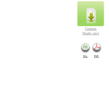
Скачать
Прайс-лист
Xls.
Pdf.