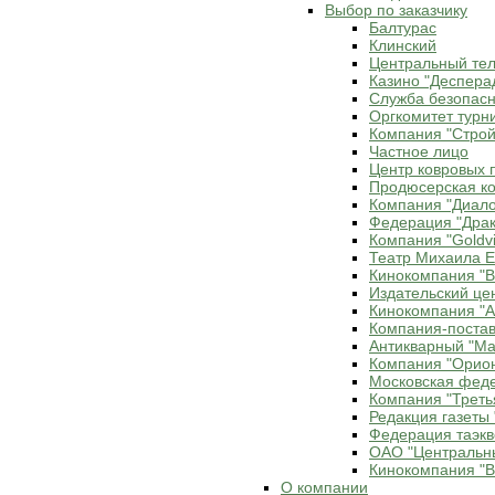
Выбор по заказчику
Балтурас
Клинский
Центральный те
Казино "Деспера
Служба безопасн
Оргкомитет турн
Компания "Строй
Частное лицо
Центр ковровых 
Продюсерская ко
Компания "Диало
Федерация "Драк
Компания "Goldvi
Театр Михаила 
Кинокомпания "В
Издательский це
Кинокомпания "Ax
Компания-постав
Антикварный "Ма
Компания "Орио
Московская фед
Компания "Треть
Редакция газеты 
Федерация таэкв
ОАО "Центральн
Кинокомпания "В
О компании