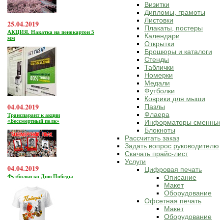
Визитки
Дипломы, грамоты
Листовки
25.04.2019
Плакаты, постеры
АКЦИЯ. Накатка на пенокартон 5
Календари
мм
Открытки
Брошюры и каталоги
Стенды
Таблички
Номерки
Медали
Футболки
Коврики для мыши
04.04.2019
Пазлы
Флаера
Транспарант к акции
«Бессмертный полк»
Информаторы сменны
Блокноты
Рассчитать заказ
Задать вопрос руководителю
Скачать прайс-лист
Услуги
04.04.2019
Цифровая печать
Футболки ко Дню Победы
Описание
Макет
Оборудование
Офсетная печать
Макет
Оборудование