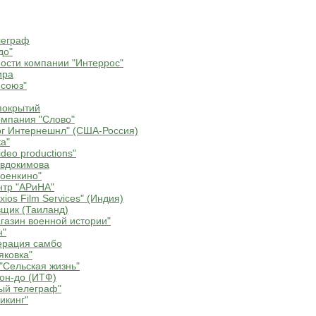
леграф
до"
ости компании "Интеррос"
ира
союз"
покрытий
мпания "Слово"
г Интернешнл" (США-Россия)
а"
deo productions"
Евдокимова
оенкино"
нтр "АРиНА"
ios Film Services" (Индия)
щик (Таиланд)
газин военной истории"
н"
ерация самбо
яковка"
"Сельская жизнь"
он-до (ИТФ)
ый телеграф"
икинг"