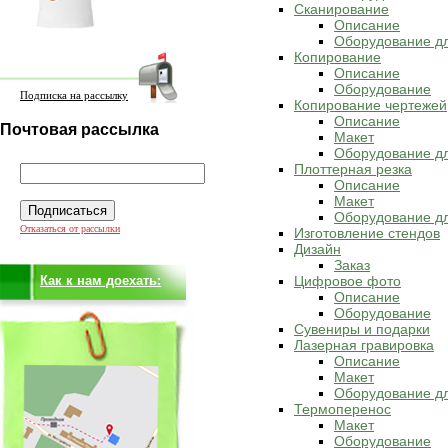
Сканирование
Описание
Оборудование д
Копирование
Описание
Оборудование
Подписка на рассылку
Копирование чертежей
Описание
Почтовая рассылка
Макет
Оборудование дл
Плоттерная резка
Описание
Макет
Оборудование дл
Отказаться от рассылки
Изготовление стендов
Дизайн
Заказ
Как к нам доехать:
Цифровое фото
Описание
Оборудование
Сувениры и подарки
Лазерная гравировка
Описание
Макет
Оборудование дл
Термоперенос
Макет
Оборудование