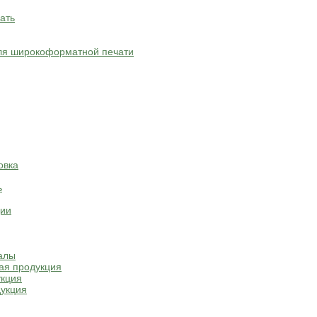
ать
ля широкоформатной печати
овка
ь
ции
алы
ая продукция
укция
укция