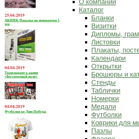
О компании
Каталог
25.04.2019
Бланки
АКЦИЯ. Накатка на пенокартон 5
мм
Визитки
Дипломы, гра
Листовки
Плакаты, пост
Календари
Открытки
04.04.2019
Брошюры и ка
Транспарант к акции
«Бессмертный полк»
Стенды
Таблички
Номерки
Медали
04.04.2019
Футболки ко Дню Победы
Футболки
Коврики для 
Пазлы
Флаера