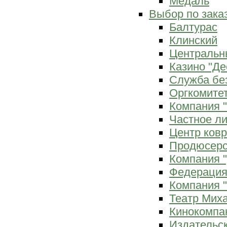
Медаль
Выбор по зака
Балтурас
Клинский
Центральн
Казино "Де
Служба бе
Оргкомитет
Компания 
Частное л
Центр ков
Продюсерс
Компания 
Федерация
Компания "
Театр Мих
Кинокомпа
Издательс