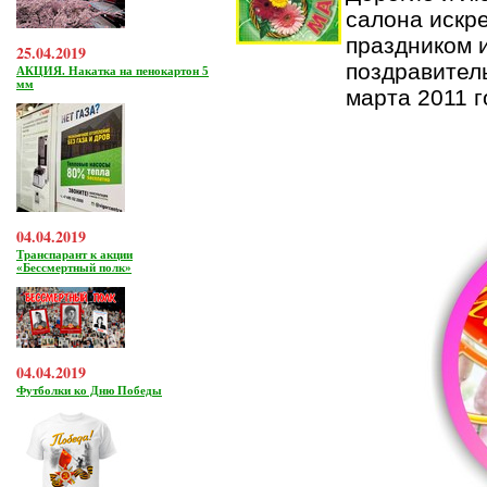
салона искр
праздником 
25.04.2019
поздравитель
АКЦИЯ. Накатка на пенокартон 5
мм
марта 2011 г
04.04.2019
Транспарант к акции
«Бессмертный полк»
04.04.2019
Футболки ко Дню Победы